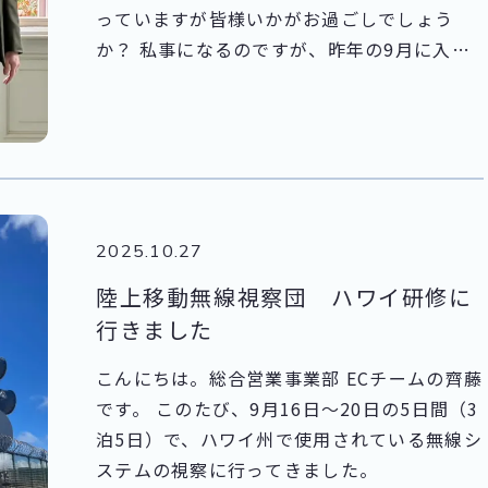
急ぎの依頼の背景には、私には見えにくい切
っていますが皆様いかがお過ごしでしょう
迫した事情やお客様の不安が隠されていま
か？ 私事になるのですが、昨年の9月に入籍
す。わが家の7歳児の、マイペースで無関心に
をしまして、早いものでもう1年が経過しまし
見える行動の裏に潜む本当の気持ちに寄り添
た。 時間が経つのが早いなあと思う今日この
う姿勢は、この仕事にも活きています。「寄
頃、独り身の時とは違う日々の過ごし方にな
り添う力」こそが、法人携帯サービスを陰で
り、2人でいるのが当たり前の日常になってい
支える私たちの武器なのです。
ます。 10月にはフォトウエディングを行いま
して、そのために最新のiPhone17proを購入
2025.10.27
しました！ イベント事の重要な写真を、素人
の自分でもプロのようにきれいに簡単に撮影
陸上移動無線視察団 ハワイ研修に
できるのがすごいですね。
行きました
こんにちは。総合営業事業部 ECチームの齊藤
です。 このたび、9月16日～20日の5日間（3
泊5日）で、ハワイ州で使用されている無線シ
ステムの視察に行ってきました。