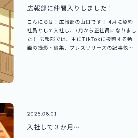
広報部に仲間入りしました！
こんにちは！広報部の山口です！ 4月に契約
社員として入社し、7月から正社員になりまし
た！ 広報部では、主にTikTokに投稿する動
画の撮影・編集、プレスリリースの記事執
筆、チラシの作成などを担当しています。 小
さい頃から絵を描くことが大好きだったこと
もあり、来年度のカレンダーのイラストを担
当させていただきました🐈 完成がとても楽し
みです✨ また、本社7階エレベーター横にあ
るたにゃかのイラストも毎月描いております
ので、ぜひご覧ください🐈 8月のイラストは
2025.08.01
こちらです👇
入社して３か月…