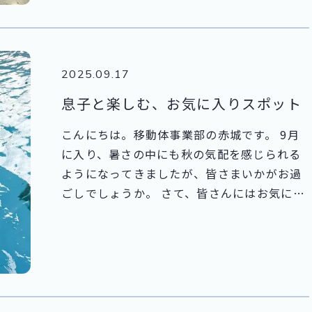
るドローンの多くが軍事用途を前提としてい
ることです。 日本では点検や測量などの産業
利用が中心ですが、台湾では防衛関連の技術
開発が非常に進んでおり、その違いに驚かさ
2025.09.17
れました。 また、各メーカーの担当者は皆さ
ん英語で自社製品のPRをしており、国際市場
息子と楽しむ、お気に入りスポット
を強く意識している姿勢が感じられました。
こんにちは。移動体事業部の赤城です。 9月
夜の交流会では、私も拙い英語とポケトーク
に入り、暑さの中にも秋の気配を感じられる
を駆使しながら、現地の方々と会話を楽しみ
ようになってきましたが、皆さまいかがお過
ました。 言葉の壁を越えて笑い合える瞬間が
ごしでしょうか。 さて、皆さんにはお気に入
多く、とても貴重な経験となりました。
りのおでかけスポットはありますか？ 今回
は、私の息子のお気に入りスポットをご紹介
したいと思います。 私には、電車と生き物が
大好きな3歳の息子がいます。 そんな息子
は、電車に乗って「水族館」に行くのが大好
きです。 今年の夏は暑さが厳しく、公園遊び