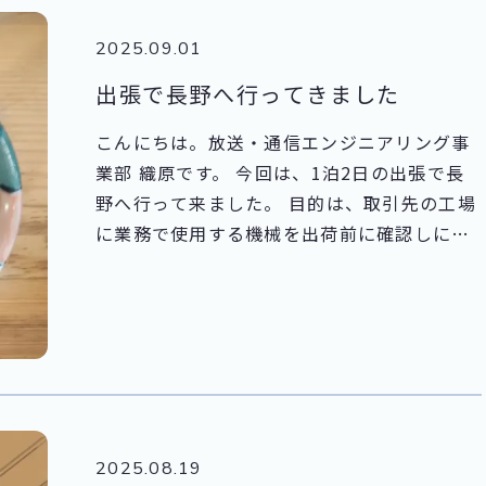
もなかなか難しい中、水族館には何度もお世
2025.09.01
話になりました。 涼しい室内で快適に過ごせ
るうえに、子どもの好奇心をくすぐる展示が
出張で長野へ行ってきました
たくさんあり、大人も癒される場所ですよ
こんにちは。放送・通信エンジニアリング事
ね。 中でもお気に入りなのが、「新江ノ島水
業部 織原です。 今回は、1泊2日の出張で長
族館」です。 幻想的なクラゲの展示や迫力あ
野へ行って来ました。 目的は、取引先の工場
るイルカショーはもちろん、生き物に触れる
に業務で使用する機械を出荷前に確認しに行
コーナーや深海探査機の展示など見どころ満
くことです。 機械が正常に動作するか立ち合
載です。 さらに、今年の夏はオットセイの赤
いを行い、問題なく稼働することを確認した
ちゃんが誕生し、親子の微笑ましい姿を見る
うえで出荷となります。 仕事が終わった後ま
ことができました。 水族館だけでなく、海水
だ外が明るかったので、歩いて善光寺に行き
浴や江ノ島・鎌倉観光も楽しめる、アクティ
ました。
ブ派にもぴったりのスポットです。 どんな季
節でも快適に過ごせる水族館で、休日を過ご
してみてはいかがでしょうか？
2025.08.19