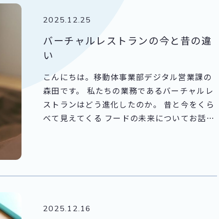
2025.12.25
バーチャルレストランの今と昔の違
い
こんにちは。移動体事業部デジタル営業課の
森田です。 私たちの業務であるバーチャルレ
ストランはどう進化したのか。 昔と今をくら
べて見えてくる フードの未来についてお話し
したいと思います。 最近では Uber Eats や
出前館を開くと、聞きなれない名前のレスト
ランがずらりと並んでいます。 「あれ、こん
な店あったっけ？」と地図を探しても見つか
らない。 これが バーチャルレストラン（ゴ
ーストレストラン） と呼ばれる存在です。 実
2025.12.16
はこの仕組み、近年になって急に登場したわ