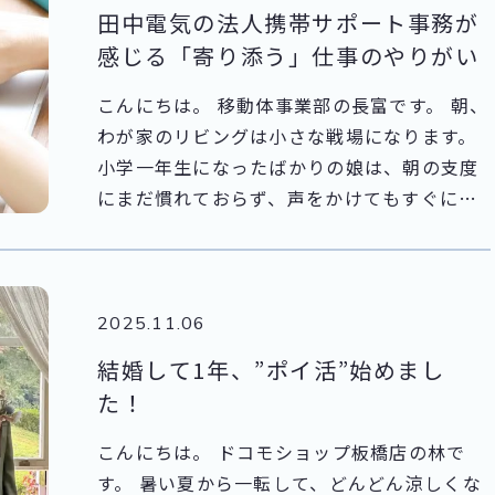
けではありません。 今回は、昔のバーチャル
田中電気の法人携帯サポート事務が
レストランと今のバーチャルレストランの違
感じる「寄り添う」仕事のやりがい
いを、簡単にまとめました。
こんにちは。 移動体事業部の長富です。 朝、
わが家のリビングは小さな戦場になります。
小学一年生になったばかりの娘は、朝の支度
にまだ慣れておらず、声をかけてもすぐに行
動に移れません。家を出る必要があることは
理解しているようですが、思うように準備が
進まず、毎朝慌ただしい時間を過ごしていま
す。 「どうして急いでくれないのかな？」
2025.11.06
「言われた通りに時間厳守で動いてくれた
結婚して1年、”ポイ活”始めまし
ら、すべてスムーズなのにな」 親としてそう
た！
思う瞬間、私はふと、自分の仕事のことを考
えます。法人携帯サービスを支える営業サポ
こんにちは。 ドコモショップ板橋店の林で
ート事務の仕事です。 社内の営業担当からの
す。 暑い夏から一転して、どんどん涼しくな