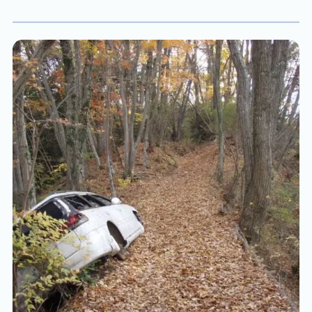
繰り返します。 給油時間以外は車のカーナビを使
は、auショップの仕事に就いて３年目に入りまし
用しテレビの画像確認を行います。 この作業を朝
た。 仕事を始めた当時は携帯業界の事を何も知ら
9時～夜21時まで2日間行いました。 2日目のこと
なかったため、最初は大変苦労しました。
です。 研修センターの入り口横におにぎりを4つ
乗せたお皿が置いてありました。