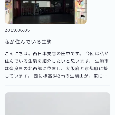
がら覚えているところです。 さて、業務支援はほ
ぼ毎週ミーティングをおこなっています。 個々の
業務報告はもちろん、社員の皆様がどうしたら快
適に過ごしていただけるだろう？ と言った話題に
2019.06.05
なることもあります。 そのひとつとして、3年前
私が住んでいる生駒
に社員の皆様のリフレッシュのために7階の通用
口付近に給茶機の設置をしました。
こんにちは。西日本支店の田中です。 今回は私が
住んでいる生駒を紹介したいと思います。 生駒市
は奈良県の北西部に位置し、大阪府と京都府に接
しています。 西に標高642ｍの生駒山が、東に矢
田丘陵と西の京丘陵があり、自然環境もとてもい
いところです。 北部の高山地区は、国内生産の
90％を占める茶せんの里として知られています。
中部には生駒山があり、近鉄生駒ケーブルで山上
まで行くことが出来ます。 近鉄生駒ケーブルは、