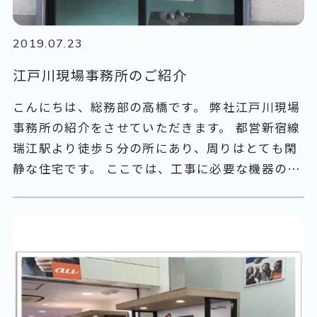
360までご連絡下さい。 新規受講の方にスマート
フォン用のタッチペン付きボールペンをプレゼン
2019.07.23
トしております。 数に限りがございますのでお早
江戸川現場事務所のご紹介
めにご参加下さい。 来月の教室のスケジュールで
す。スタッフ一同お待ちしております。
こんにちは、総務部の高橋です。 弊社江戸川現場
事務所の紹介をさせていただきます。 都営新宿線
瑞江駅より徒歩５分の所にあり、周りはとても閑
静な住宅です。 ここでは、工事に必要な機器の保
管と共に、事前に機器の動作確認や設定など、工
事の下準備の業務を行っております。 これからも
皆様のお役に立てるよう頑張りますので、宜しく
お願いいたします。