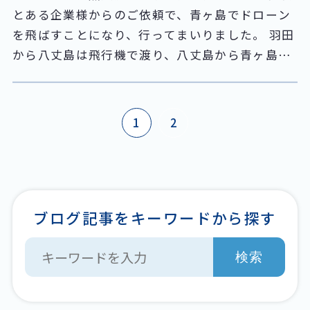
とある企業様からのご依頼で、青ヶ島でドローン
を飛ばすことになり、行ってまいりました。 羽田
から八丈島は飛行機で渡り、八丈島から青ヶ島へ
はヘリまたはフェリーで向かいます。 フェリーの
場合、青ヶ島の港への就航率（目的地の港まで着
くことができる確率）が時期によっては48％にな
1
2
ってしまうそうで、1週間に2回くらいしかたどり
着けないこともあるそうです。 今回はどうしても
そのタイミングで青ヶ島へ渡りたかったので、ヘ
リで行くことになりました。 へリに乗れる人数は
9人までで、1カ月前に電話予約を行います。 予約
ブログ記事をキーワードから探す
開始時間から、搭乗予約の争奪戦が始まります。
3人でそれぞれ２００回以上電話をかけて、よう
検索
やく予約を取ることができました。