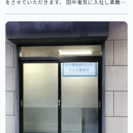
をさせていただきます。 田中電気に入社し素敵な
出会いが出来て本当に感謝してもしきれませ
ん！！ これからもさらにお仕事を頑張っていきた
いです。 そこで私が担当しています、スマホ教室
についてご案内させていただきます。 ドコモショ
ップ秋葉原UDX店では毎日3回スマホ教室を実施
しています。 例えばiPhoneの使い方や、アンド
ロイドスマートフォンの使い方、アプリについて
やドコモの便利な機能についてなど・・・ スマホ
の操作や機能で分からない事があったらぜひご参
加ください！ ■スマホ教室 開講スケジュール 1
回目 11：00～12：00 2回目 13：00～14：00
3回目 15：00～16：00 ※9月から時間変更がご
ざいます。お間違いないようお気をつけくださ
い。 スマホ教室ご参加の際は人数に限りがありま
す。 ご予約が必要となりますので、0120-376-