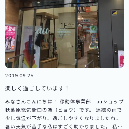
は電柱が完全に折れているところもありました。
もちろん電気は止まっています。信号も動いてお
らず発電機をつないで何とか動かしている状態で
した。 お店もほとんどが営業できず、営業してい
ても食べ物がほぼない状態で営業しているところ
が多かったです。 山もよく見るとほとんどの木が
折れていました。 道路を進むと路上駐車している
車を多く見かけました。 電気が供給されない自宅
よりバッテリーのある車の方が過ごしやすいので
2019.09.25
す。 仕方のないことかもしれませんがあくまでも
楽しく過ごしています！
路上駐車なので接触事故もあり得ます。 現場に到
着するとまず前の班との引継ぎを行い、発電機の
みなさんこんにちは！ 移動体事業部 auショップ
給油作業からスタートします。 現場は研修センタ
秋葉原電気街口の馮（ヒョウ）です。 連続の雨で
ーの隣にあります。 給油が終わった後は発電機の
少し気温が下がり、過ごしやすくなりましたね。
運転状況を見ながら数時間後に給油作業、これを
暑い天気が苦手な私はすごく助かりました。 私