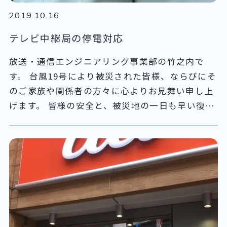
2019.10.16
テレビ中継局の停電対応
放送・通信エンジニアリング事業部の竹之内で
す。 台風19号により被災された皆様、ならびにそ
のご家族や関係者の方々に心よりお見舞い申し上
げます。 皆様の安全と、被災地の一日も早い復旧
を心よりお祈り申し上げます。 先月にも発生した
台風の影響で、千葉県は大きなダメージを受けま
した。 千葉県内にあるテレビ中継局も例外ではあ
りません。 今回は中継局の停電対応についてレポ
ートを記録したいと思います。 私が対応した中継
局は鴨川市にあります。 高速道路を出たとたんに
台風の脅威を目の当たりにします。 強風により倒
木し、その影響により給電線が断線、ひどい場所