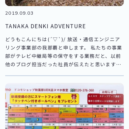
2019.09.03
TANAKA DENKI ADVENTURE
どうもこんにちは(´▽`)/ 放送・通信エンジニア
リング事業部の我那覇と申します。 私たちの事業
部がテレビ中継局等の保守をする業務だと、以前
他のブログ担当だった社員が伝えたと思います。
関東にある100局以上の中継局にそれぞれ赴いて
放送機のメンテナンスを行うわけですが、だいた
いは車で横付けして行くことができます。 しか
し、中には登山して訪れる箇所もあります。 ↓の
写真は神奈川県の某所にある中継局にむかう途中
の登局路です。