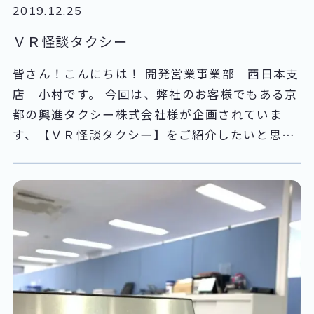
なります。 お酒が好きで、特にウーロンハイが大
2019.12.25
好きだそうです。 次にレンタルを担当している、
ＶＲ怪談タクシー
渡辺さん お話好きで、とてもダンディーな声が社
内中に響いています。 レンタルなら渡辺さんにお
皆さん！こんにちは！ 開発営業事業部 西日本支
まかせ！！！ そして、エースの関口さん お客様
店 小村です。 今回は、弊社のお客様でもある京
のところへの訪問が多く本社にはあまりいません
都の興進タクシー株式会社様が企画されていま
が、関口さんはエースの風格があり本当にかっこ
す、【ＶＲ怪談タクシー】をご紹介したいと思い
いいです。 見習いたいです！！ あとは私、遠藤で
ます。 怪談和尚としてＴＶなどでも知られる京都
す。 まだ1年目ですが、皆さんのおかげで多くの
光照山蓮山寺三木大運住職による語りとＶＲの最
仕事を覚えさせて貰っています。 ちなみに、無線
新技術を使って、京都で名だたる心霊スポット巡
の資格も最近取得しました！ これからもっと無線
るツアーです。 先日、体験して来ましたのでご紹
の勉強をして早く、一人前になれるように頑張り
介させていただきます。 先ずは出発地点ですが、
ます。 今後とも田中電気 通販・レンタル事業部
JR京都駅中央改札を出て建物の外へ。 右に100ｍ
をどうぞよろしくお願い致します。
位歩くと守礼門の模型が展示されています。ここ
が待ち合わせ場所です。