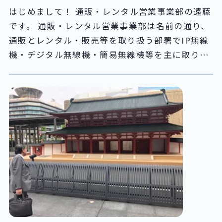
はじめまして！ 通販・レンタル営業事業部の遠藤
です。 通販・レンタル営業事業部は名前の通り、
通販とレンタル・販売等を取り扱う部署でIP無線
機・デジタル無線機・簡易無線機等を主に取り扱
っています。 通販サイトはTANAKA DENKIマー
ケットを筆頭にYahoo、Amazon、楽天でも幅広
く様々な商品を取り扱い、なんとコカ・コーラ社
商品等もご用意しているんです。 私が所属してい
るのは、その中でも花形？？(笑)の営業部隊で
す。 営業部隊は現在4名体制で無線機やその他付
属品等のレンタルと販売をしています。 その精鋭
部隊を今回はご紹介したいと思います。 まずは営
業部隊のボス、中村さん とても優しく、この部隊
に入って1年目の私を可愛がってくれています。
お客様第一で考え営業しているので本当に勉強に