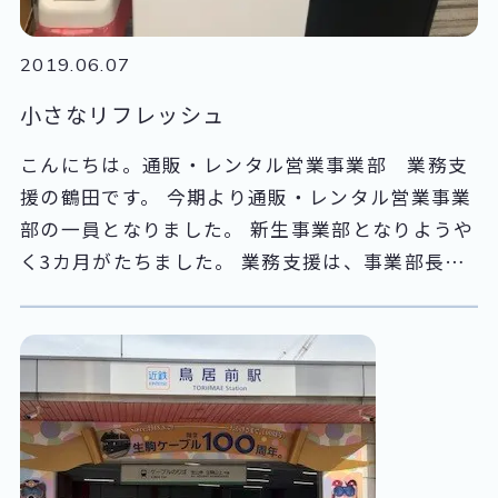
2019.06.07
小さなリフレッシュ
こんにちは。通販・レンタル営業事業部 業務支
援の鶴田です。 今期より通販・レンタル営業事業
部の一員となりました。 新生事業部となりようや
く3カ月がたちました。 業務支援は、事業部長を
含めても5名と少ない人数ですが今まで担ってき
た放送通信と開発営業の業務に加え通販の業務も
加わったので業務内容はさらに多岐に渡っていま
す。 通販の仕事としては、通販商材の棚卸のお手
伝いやレンタル機が返却されてきた際の清掃作
業、商材の発送など今まで経験のない業務が増え
ており、今は少しずつ日々の業務に加えていきな