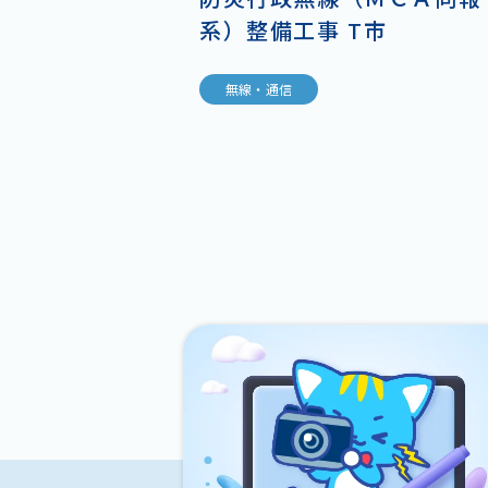
系）整備工事 T市
無線・通信