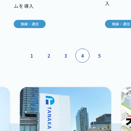
入
ムを導入
無線・通信
無線・通信
1
2
3
4
5