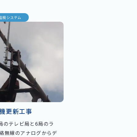
監視システム
機更新工事
3局のテレビ局と6局のラ
絡無線のアナログからデ