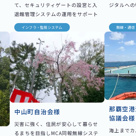
て、セキュリティゲートの設営と入
ジタルへの
退館管理システムの運用をサポート
インフラ・監視システム
無線・通信
那覇空港
中山町自治会様
協議会様
災害に強く、住民が安心して暮らせ
海上までカ
るまちを目指しMCA同報無線システ