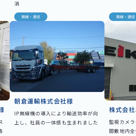
消
無線・通信
無線・通信
朝倉運輸株式会社様
様
株式会社
IP無線機の導入により輸送効率が向
ス
監視カメラ
上し、社員の一体感も生まれました
絡
間敷地内全