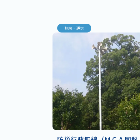
無線・通信
防災行政無線（ＭＣＡ同報