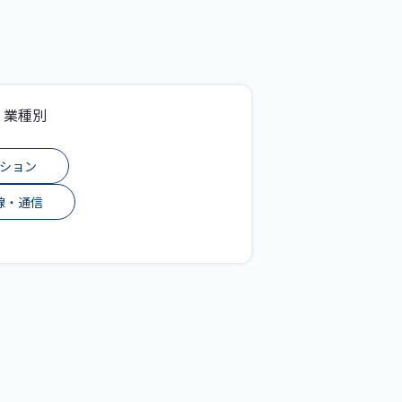
業種別
ション
線・通信